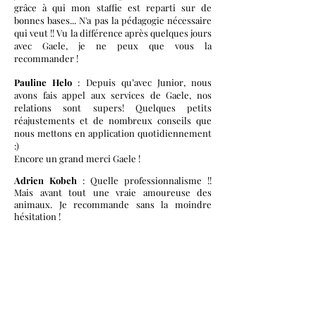
grâce à qui mon staffie est reparti sur de
bonnes bases... N'a pas la pédagogie nécessaire
qui veut !! Vu la différence après quelques jours
avec Gaele, je ne peux que vous la
recommander !
Pauline Helo
: Depuis qu’avec Junior, nous
avons fais appel aux services de Gaele, nos
relations sont supers! Quelques petits
réajustements et de nombreux conseils que
nous mettons en application quotidiennement
:)
Encore un grand merci Gaele !
Adrien Kobeh
: Quelle professionnalisme !!
Mais avant tout une vraie amoureuse des
animaux. Je recommande sans la moindre
hésitation !
PRENDRE CONTACT
Votre chien mérite
le meilleur soin.