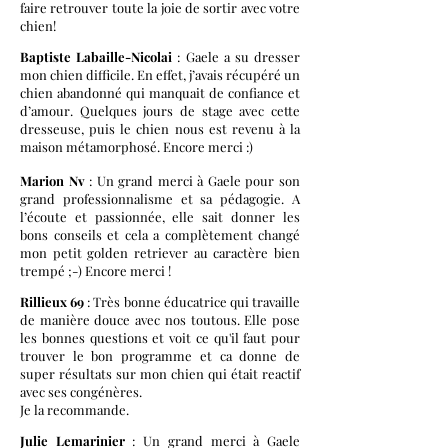
faire retrouver toute la joie de sortir avec votre
chien!
Baptiste Labaille-Nicolai
: Gaele a su dresser
mon chien difficile. En effet, j’avais récupéré un
chien abandonné qui manquait de confiance et
d’amour. Quelques jours de stage avec cette
dresseuse, puis le chien nous est revenu à la
maison métamorphosé. Encore merci :)
Marion Nv
: Un grand merci à Gaele pour son
grand professionnalisme et sa pédagogie. A
l’écoute et passionnée, elle sait donner les
bons conseils et cela a complètement changé
mon petit golden retriever au caractère bien
trempé ;-) Encore merci !
Rillieux 69
: Très bonne éducatrice qui travaille
de manière douce avec nos toutous. Elle pose
les bonnes questions et voit ce qu'il faut pour
trouver le bon programme et ca donne de
super résultats sur mon chien qui était reactif
avec ses congénères.
Je la recommande.
Julie Lemarinier
: Un grand merci à Gaele