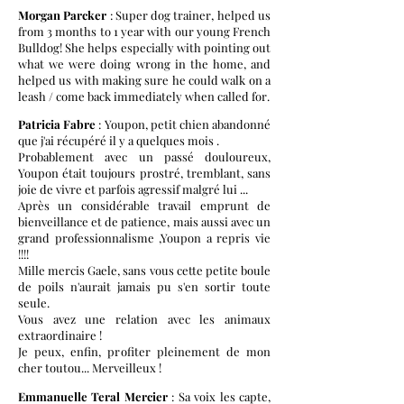
Morgan Parcker
: Super dog trainer, helped us
from 3 months to 1 year with our young French
Bulldog! She helps especially with pointing out
what we were doing wrong in the home, and
helped us with making sure he could walk on a
leash / come back immediately when called for.
Patricia Fabre
: Youpon, petit chien abandonné
que j'ai récupéré il y a quelques mois .
Probablement avec un passé douloureux,
Youpon était toujours prostré, tremblant, sans
joie de vivre et parfois agressif malgré lui ...
Après un considérable travail emprunt de
bienveillance et de patience, mais aussi avec un
grand professionnalisme ,Youpon a repris vie
!!!!
Mille mercis Gaele, sans vous cette petite boule
de poils n'aurait jamais pu s'en sortir toute
seule.
Vous avez une relation avec les animaux
extraordinaire !
Je peux, enfin, profiter pleinement de mon
cher toutou... Merveilleux !
Emmanuelle Teral Mercier
: Sa voix les capte,