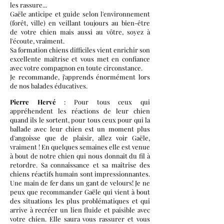
les rassure...
Gaële anticipe et guide selon l'environnement
(forêt, ville) en veillant toujours au bien-être
de votre chien mais aussi au vôtre, soyez à
l'écoute, vraiment.
Sa formation chiens difficiles vient enrichir son
excellente maîtrise et vous met en confiance
avec votre compagnon en toute circonstance.
Je recommande, j'apprends énormément lors
de nos balades éducatives.
Pierre Hervé
: Pour tous ceux qui
appréhendent les réactions de leur chien
quand ils le sortent, pour tous ceux pour qui la
ballade avec leur chien est un moment plus
d'angoisse que de plaisir, allez voir Gaële,
vraiment ! En quelques semaines elle est venue
à bout de notre chien qui nous donnait du fil à
retordre. Sa connaissance et sa maîtrise des
chiens réactifs humain sont impressionnantes.
Une main de fer dans un gant de velours! Je ne
peux que recommander Gaële qui vient à bout
des situations les plus problématiques et qui
arrive à recréer un lien fluide et paisible avec
votre chien. Elle saura vous rassurer et vous